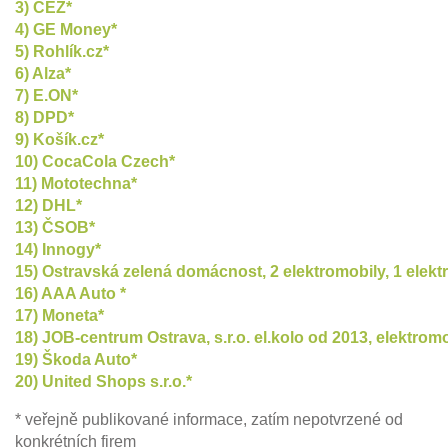
3) ČEZ*
4) GE Money*
5) Rohlík.cz*
6) Alza*
7) E.ON*
8) DPD*
9) Košík.cz*
10) CocaCola Czech*
11) Mototechna*
12) DHL*
13) ČSOB*
14) Innogy*
15) Ostravská zelená domácnost, 2 elektromobily, 1 elektr
16) AAA Auto *
17) Moneta*
18) JOB-centrum Ostrava, s.r.o. el.kolo od 2013, elektrom
19) Škoda Auto*
20) United Shops s.r.o.*
* veřejně publikované informace, zatím nepotvrzené od
konkrétních firem