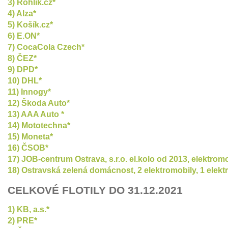
3) Rohlík.cz*
4) Alza*
5) Košík.cz*
6) E.ON*
7) CocaCola Czech*
8) ČEZ*
9) DPD*
10) DHL*
11) Innogy*
12) Škoda Auto*
13) AAA Auto *
14) Mototechna*
15) Moneta*
16) ČSOB*
17) JOB-centrum Ostrava, s.r.o. el.kolo od 2013, elektrom
18) Ostravská zelená domácnost, 2 elektromobily, 1 elektr
CELKOVÉ FLOTILY DO 31.12.2021
1) KB, a.s.*
2) PRE*