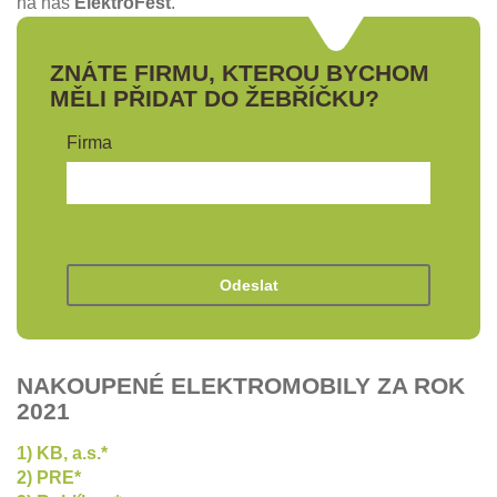
na náš
ElektroFest
.
ZNÁTE FIRMU, KTEROU BYCHOM
MĚLI PŘIDAT DO ŽEBŘÍČKU?
Firma
NAKOUPENÉ ELEKTROMOBILY ZA ROK
2021
1) KB, a.s.*
2) PRE*