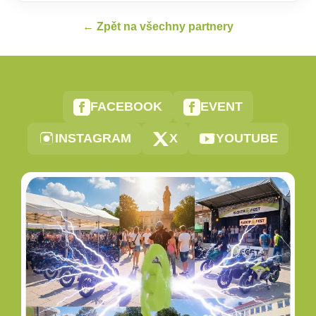
← Zpět na všechny partnery
FACEBOOK
EVENT
INSTAGRAM
X
YOUTUBE